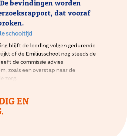
t. De bevindingen worden
erzoeksrapport, dat vooraf
proken.
e schooltijd
ng blijft de leerling volgen gedurende
ijkt of de Emiliusschool nog steeds de
, geeft de commissie advies
m, zoals een overstap naar de
e zorg.
e?
DIG EN
SO
.
rts
erk