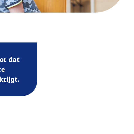
or dat
te
rijgt.