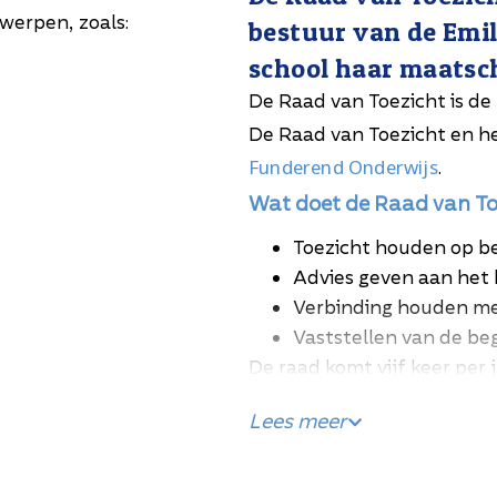
werpen, zoals:
bestuur van de Emil
school haar maatsch
De Raad van Toezicht is de
De Raad van Toezicht en h
Funderend Onderwijs
.
tact opnemen? Mail naar:
Wat doet de Raad van To
Toezicht houden op be
Advies geven aan het
Verbinding houden met
Vaststellen van de be
De raad komt vijf keer per 
Auditcommissie (financ
Lees meer
Kwaliteitscommissie (
Remuneratiecommissie