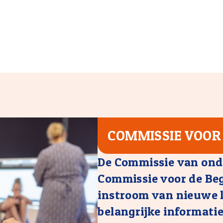
en we ervoor dat elk kind
COMMISSIE VOOR 
De Commissie van ond
Commissie voor de Bege
instroom van nieuwe le
belangrijke informati