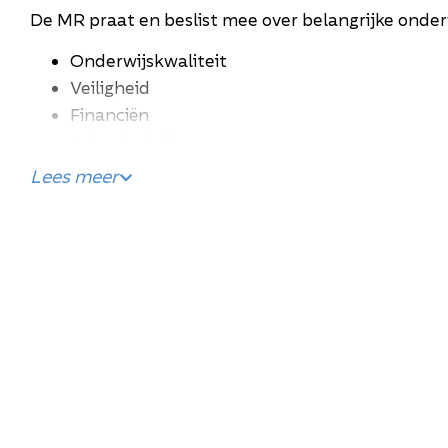
De MR praat en beslist mee over belangrijke onder
Onderwijskwaliteit
Veiligheid
Financiën
Schoolbeleid
De MR vergadert acht keer per jaar. Vragen of con
Lees meer
mr@emiliusschool.nl