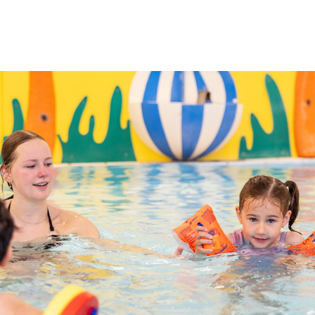
Samenstelling
De Raad van Toezicht besta
en expertise. Zo ontstaat 
van de school.