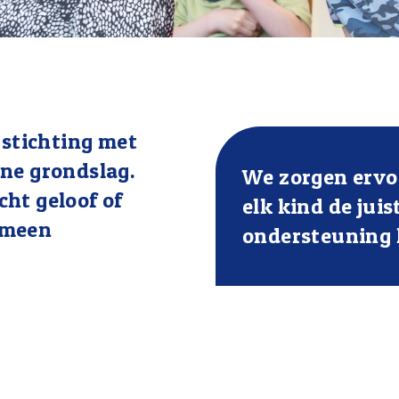
 stichting met
ne grondslag.
We zorgen ervo
ht geloof of
elk kind de juis
emeen
ondersteuning k