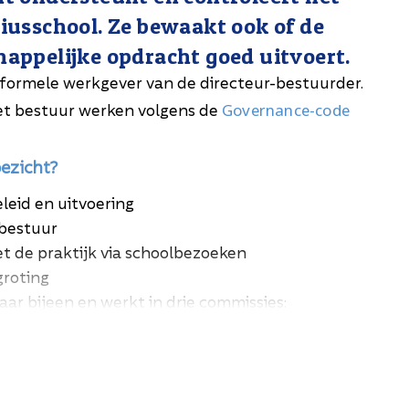
iusschool. Ze bewaakt ook of de
appelijke opdracht goed uitvoert.
 formele werkgever van de directeur-bestuurder.
Governance-code
et bestuur werken volgens de
ezicht?
leid en uitvoering
 bestuur
 de praktijk via schoolbezoeken
groting
jaar bijeen en werkt in drie commissies:
iën en risico’s)
onderwijskwaliteit en ontwikkeling)
 (beloning en functioneren bestuurder)