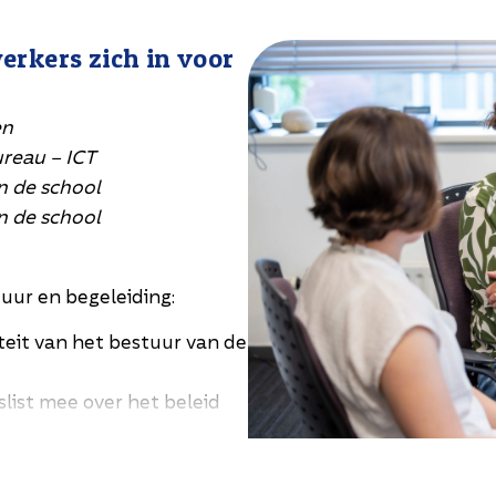
erkers zich in voor
en
bureau – ICT
n de school
n de school
uur en begeleiding:
eit van het bestuur van de
ist mee over het beleid
 en ondersteunt de