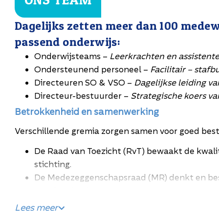
Dagelijks zetten meer dan 100 medew
passend onderwijs:
Onderwijsteams –
Leerkrachten en assistent
Ondersteunend personeel –
Facilitair – staf
Directeuren SO & VSO –
Dagelijkse leiding va
Directeur-bestuurder –
Strategische koers va
Betrokkenheid en samenwerking
Verschillende gremia zorgen samen voor goed best
De Raad van Toezicht (RvT) bewaakt de kwalit
stichting.
De Medezeggenschapsraad (MR) denkt en besl
van de school
De Commissie voor de Begeleiding (CvB) volgt
Lees meer
ontwikkeling van de leerlingen.