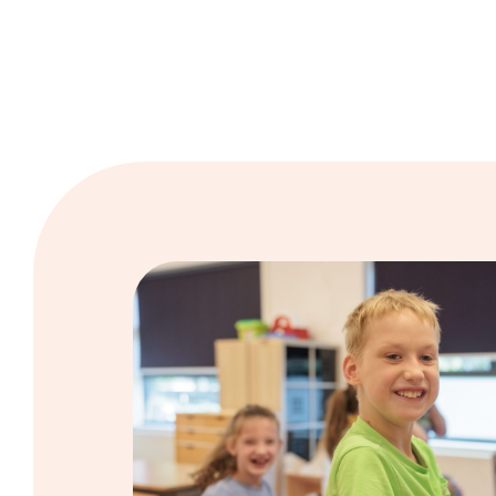
Door duidelijke taken en goede samenwerking zorg
de juiste ondersteuning krijgt.