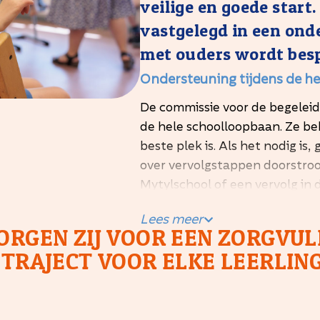
veilige en goede star
vastgelegd in een ond
met ouders wordt bes
Ondersteuning tijdens de hel
De commissie voor de begeleidi
de hele schoolloopbaan. Ze bek
beste plek is. Als het nodig is
over vervolgstappen doorstroo
Mytylschool of een vervolg in d
Wie zitten er in de commissi
Lees meer
RGEN ZIJ VOOR EEN ZORGVUL
Directeuren van SO en V
TRAJECT VOOR ELKE LEERLING
Gedragsdeskundigen
Revalidatiearts of jeugda
Schoolmaatschappelijk w