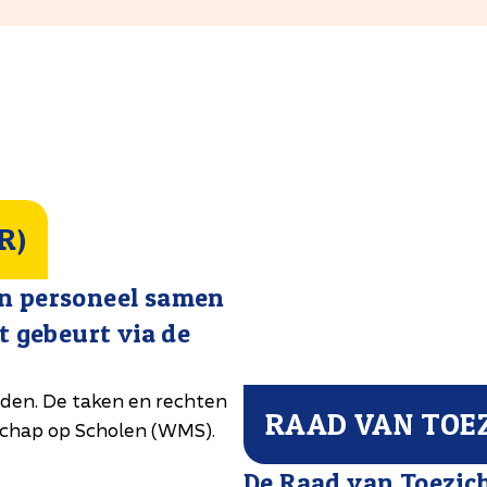
R)
en personeel samen
t gebeurt via de
eden. De taken en rechten
RAAD VAN TOE
schap op Scholen (WMS).
De Raad van Toezich