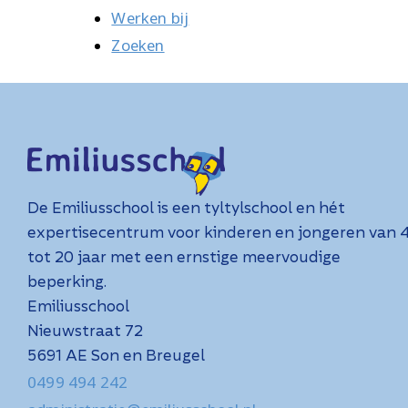
Werken bij
Zoeken
De Emiliusschool is een tyltylschool en hét
expertisecentrum voor kinderen en jongeren van 
tot 20 jaar met een ernstige meervoudige
beperking.
Emiliusschool
Nieuwstraat 72
5691 AE Son en Breugel
0499 494 242
administratie@emiliusschool.nl